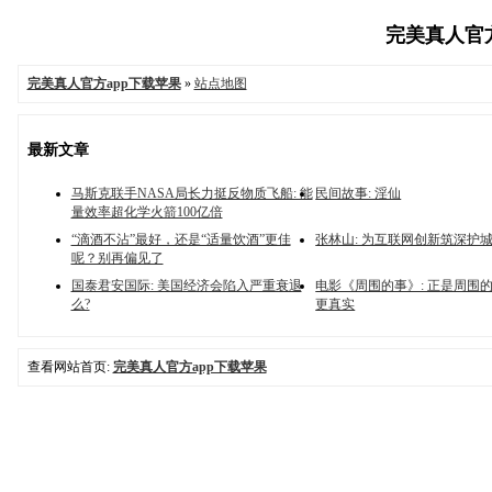
完美真人官方a
完美真人官方app下载苹果
»
站点地图
最新文章
马斯克联手NASA局长力挺反物质飞船: 能
民间故事: 淫仙
量效率超化学火箭100亿倍
“滴酒不沾”最好，还是“适量饮酒”更佳
张林山: 为互联网创新筑深护
呢？别再偏见了
国泰君安国际: 美国经济会陷入严重衰退
电影《周围的事》: 正是周围的
么?
更真实
查看网站首页:
完美真人官方app下载苹果